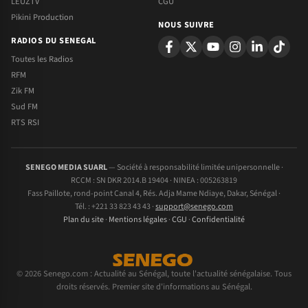
LEUZTV
CGU
Pikini Production
NOUS SUIVRE
RADIOS DU SENEGAL
Toutes les Radios
RFM
Zik FM
Sud FM
RTS RSI
SENEGO MEDIA SUARL
— Société à responsabilité limitée unipersonnelle ·
RCCM : SN DKR 2014.B 19404 · NINEA : 005263819
Fass Paillote, rond-point Canal 4, Rés. Adja Mame Ndiaye, Dakar, Sénégal ·
Tél. : +221 33 823 43 43 ·
support@senego.com
Plan du site
·
Mentions légales
·
CGU
·
Confidentialité
© 2026 Senego.com : Actualité au Sénégal, toute l'actualité sénégalaise. Tous
droits réservés. Premier site d'informations au Sénégal.