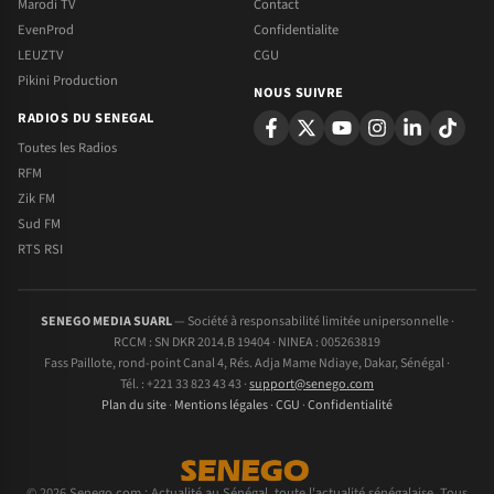
Marodi TV
Contact
EvenProd
Confidentialite
LEUZTV
CGU
Pikini Production
NOUS SUIVRE
RADIOS DU SENEGAL
Toutes les Radios
RFM
Zik FM
Sud FM
RTS RSI
SENEGO MEDIA SUARL
— Société à responsabilité limitée unipersonnelle ·
RCCM : SN DKR 2014.B 19404 · NINEA : 005263819
Fass Paillote, rond-point Canal 4, Rés. Adja Mame Ndiaye, Dakar, Sénégal ·
Tél. : +221 33 823 43 43 ·
support@senego.com
Plan du site
·
Mentions légales
·
CGU
·
Confidentialité
© 2026 Senego.com : Actualité au Sénégal, toute l'actualité sénégalaise. Tous