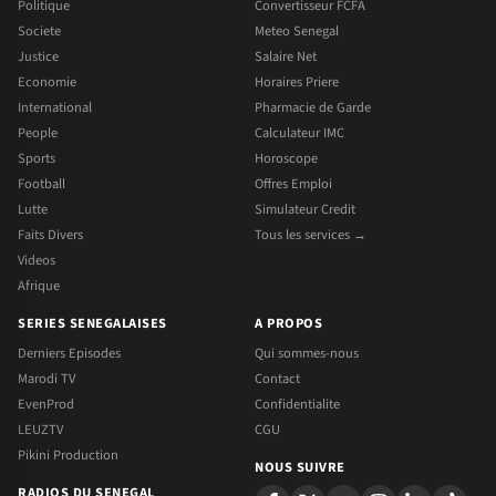
Politique
Convertisseur FCFA
Societe
Meteo Senegal
Justice
Salaire Net
Economie
Horaires Priere
International
Pharmacie de Garde
People
Calculateur IMC
Sports
Horoscope
Football
Offres Emploi
Lutte
Simulateur Credit
Faits Divers
Tous les services →
Videos
Afrique
SERIES SENEGALAISES
A PROPOS
Derniers Episodes
Qui sommes-nous
Marodi TV
Contact
EvenProd
Confidentialite
LEUZTV
CGU
Pikini Production
NOUS SUIVRE
RADIOS DU SENEGAL