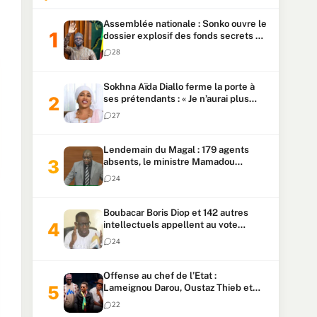
Assemblée nationale : Sonko ouvre le
dossier explosif des fonds secrets et
du patrimoine présidentiel
28
Sokhna Aïda Diallo ferme la porte à
ses prétendants : « Je n’aurai plus
jamais un autre mari »
27
Lendemain du Magal : 179 agents
absents, le ministre Mamadou
Lamine Dianté exige des explications
24
Boubacar Boris Diop et 142 autres
intellectuels appellent au vote
urgent de la révision
24
constitutionnelle
Offense au chef de l’Etat :
Lameignou Darou, Oustaz Thieb et
Ndiaye Touba lourdement
22
condamnés