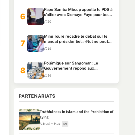
Pape Samba Mboup appelle le PDS à
s’allier avec Diomaye Faye pour les
locales et tacle Sonko
20
Mimi Touré recadre le débat sur le
mandat présidentiel : «Nul ne peut
faire plus de deux mandats
19
consécutifs de 5 ans»
Polémique sur Sangomar : Le
Gouvernement répond aux
accusations et clarifie le partage des
16
milliards
PARTENARIATS
Truthfulness in Islam and the Prohibition of
Lying
Al Muslim Plus
EN