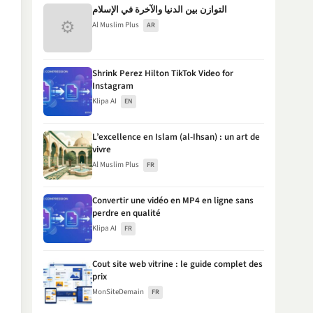
التوازن بين الدنيا والآخرة في الإسلام
⚙
Al Muslim Plus
AR
Shrink Perez Hilton TikTok Video for
Instagram
Klipa AI
EN
L’excellence en Islam (al-Ihsan) : un art de
vivre
Al Muslim Plus
FR
Convertir une vidéo en MP4 en ligne sans
perdre en qualité
Klipa AI
FR
Cout site web vitrine : le guide complet des
prix
MonSiteDemain
FR