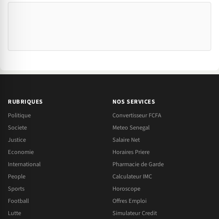
RUBRIQUES
NOS SERVICES
Politique
Convertisseur FCFA
Societe
Meteo Senegal
Justice
Salaire Net
Economie
Horaires Priere
International
Pharmacie de Garde
People
Calculateur IMC
Sports
Horoscope
Football
Offres Emploi
Lutte
Simulateur Credit