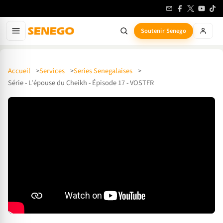
Soutenir Senego
Accueil
Services
Series Senegalaises
Série - L'épouse du Cheikh - Épisode 17 - VOSTFR