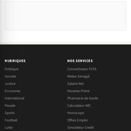
RUBRIQUES
NOS SERVICES
Politique
Convertisseur FCFA
Societe
Meteo Senegal
Justice
Salaire Net
Economie
Horaires Priere
International
Pharmacie de Garde
People
Calculateur IMC
Sports
Horoscope
Football
Offres Emploi
Lutte
Simulateur Credit