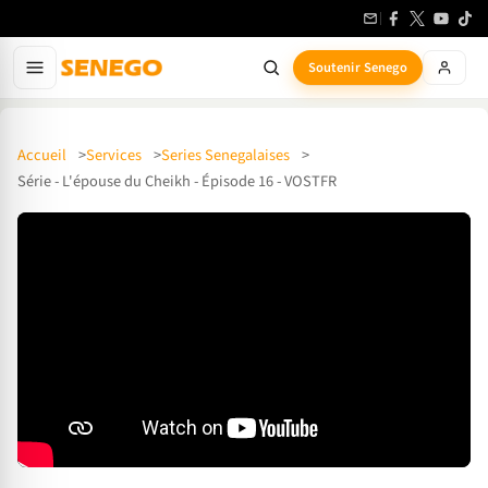
Soutenir Senego
Accueil
Services
Series Senegalaises
Série - L'épouse du Cheikh - Épisode 16 - VOSTFR