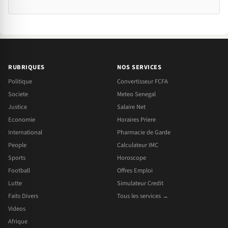
RUBRIQUES
NOS SERVICES
Politique
Convertisseur FCFA
Societe
Meteo Senegal
Justice
Salaire Net
Economie
Horaires Priere
International
Pharmacie de Garde
People
Calculateur IMC
Sports
Horoscope
Football
Offres Emploi
Lutte
Simulateur Credit
Faits Divers
Tous les services →
Videos
Afrique