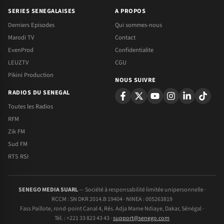
SERIES SENEGALAISES
A PROPOS
Derniers Episodes
Qui sommes-nous
Marodi TV
Contact
EvenProd
Confidentialite
LEUZTV
CGU
Pikini Production
NOUS SUIVRE
RADIOS DU SENEGAL
Toutes les Radios
RFM
Zik FM
Sud FM
RTS RSI
SENEGO MEDIA SUARL
— Société à responsabilité limitée unipersonnelle ·
RCCM : SN DKR 2014.B 19404 · NINEA : 005263819
Fass Paillote, rond-point Canal 4, Rés. Adja Mame Ndiaye, Dakar, Sénégal ·
Tél. : +221 33 823 43 43 ·
support@senego.com