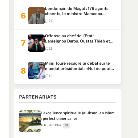
Lendemain du Magal : 179 agents
absents, le ministre Mamadou
Lamine Dianté exige des explications
24
Offense au chef de l’Etat :
Lameignou Darou, Oustaz Thieb et
Ndiaye Touba lourdement
22
condamnés
Mimi Touré recadre le débat sur le
mandat présidentiel : «Nul ne peut
faire plus de deux mandats
19
consécutifs de 5 ans»
PARTENARIATS
L’excellence spirituelle (al-Ihsan) en Islam
: perfectionner sa foi
Al Muslim Plus
FR