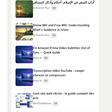
آداب السفر في الإسلام: أحكام وأذكار المسافر
Al Muslim Plus
AR
Divine Will and Free Will: Understanding
Allah’s Guidance in Islam
Al Muslim Plus
EN
Fix Amazon Prime Video Subtitles Out of
Sync — Quick Guide
Klipa AI
EN
Transcription vidéo YouTube : couper
silences et compresser
Klipa AI
FR
Cout site web vitrine : le guide complet des
prix
MonSiteDemain
FR