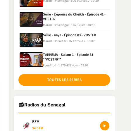
Marodi TV Sénégal
106 363 vues
39:29
Série - L'épouse du Cheikh - Épisode 41 -
VOSTFR
Marodi TV Sénégal
6 478 vues
30:50
Série - Kaya - Épisode 03 - VOSTFR
Marodi TV Pulaar
16 127 vues
33:02
TAKKEMA - Saison 1 - Episode 31
**VOSTFR**
EvenProd
1 179 428 vues
55:08
TOUTES LES SERIES
📻
Radios du Senegal
RFM
94.0 FM