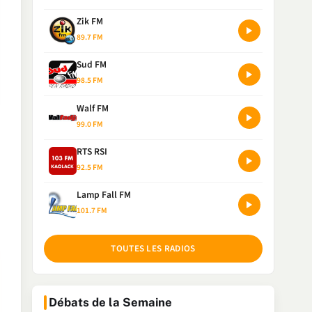
Zik FM
89.7 FM
Sud FM
98.5 FM
Walf FM
99.0 FM
RTS RSI
92.5 FM
Lamp Fall FM
101.7 FM
TOUTES LES RADIOS
Débats de la Semaine