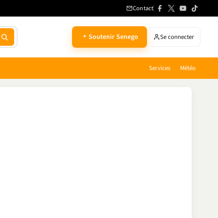
Contact
Soutenir Senego
Se connecter
Services
Météo