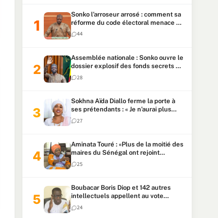
Sonko l’arroseur arrosé : comment sa
réforme du code électoral menace sa
candidature
44
Assemblée nationale : Sonko ouvre le
dossier explosif des fonds secrets et
du patrimoine présidentiel
28
Sokhna Aïda Diallo ferme la porte à
ses prétendants : « Je n’aurai plus
jamais un autre mari »
27
Aminata Touré : «Plus de la moitié des
maires du Sénégal ont rejoint
Kiiraay»
25
Boubacar Boris Diop et 142 autres
intellectuels appellent au vote
urgent de la révision
24
constitutionnelle