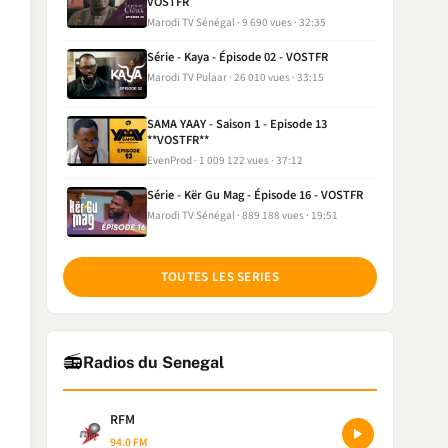
VOSTFR
Marodi TV Sénégal
9 690 vues
32:35
Série - Kaya - Épisode 02 - VOSTFR
Marodi TV Pulaar
26 010 vues
33:15
SAMA YAAY - Saison 1 - Episode 13
**VOSTFR**
EvenProd
1 009 122 vues
37:12
Série - Kër Gu Mag - Épisode 16 - VOSTFR
Marodi TV Sénégal
889 188 vues
19:51
TOUTES LES SERIES
📻
Radios du Senegal
RFM
94.0 FM