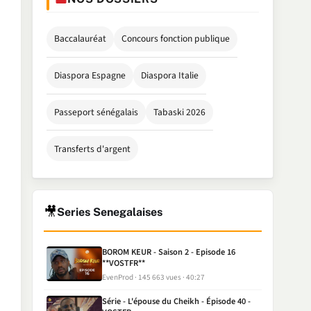
Baccalauréat
Concours fonction publique
Diaspora Espagne
Diaspora Italie
Passeport sénégalais
Tabaski 2026
Transferts d'argent
🎥
Series Senegalaises
BOROM KEUR - Saison 2 - Episode 16
**VOSTFR**
EvenProd
145 663 vues
40:27
Série - L'épouse du Cheikh - Épisode 40 -