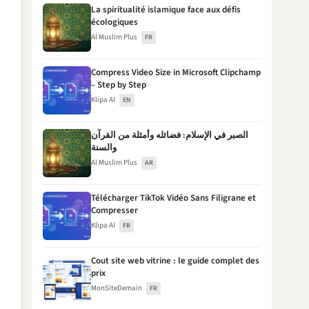
La spiritualité islamique face aux défis
écologiques
Al Muslim Plus
FR
Compress Video Size in Microsoft Clipchamp
– Step by Step
Klipa AI
EN
الصبر في الإسلام: فضائله وأمثلة من القرآن
والسنة
Al Muslim Plus
AR
Télécharger TikTok Vidéo Sans Filigrane et
Compresser
Klipa AI
FR
Cout site web vitrine : le guide complet des
prix
MonSiteDemain
FR