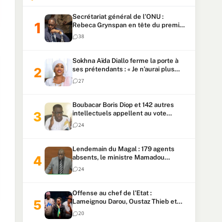
Secrétariat général de l’ONU :
Rebeca Grynspan en tête du premier
vote, Macky Sall pointe à la 5ᵉ place
38
Sokhna Aïda Diallo ferme la porte à
ses prétendants : « Je n’aurai plus
jamais un autre mari »
27
Boubacar Boris Diop et 142 autres
intellectuels appellent au vote
urgent de la révision
24
constitutionnelle
Lendemain du Magal : 179 agents
absents, le ministre Mamadou
Lamine Dianté exige des explications
24
Offense au chef de l’Etat :
Lameignou Darou, Oustaz Thieb et
Ndiaye Touba lourdement
20
condamnés