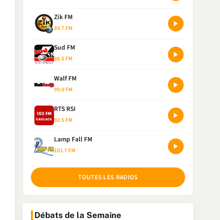
Zik FM
89.7 FM
Sud FM
98.5 FM
Walf FM
99.0 FM
RTS RSI
92.5 FM
Lamp Fall FM
101.7 FM
TOUTES LES RADIOS
Débats de la Semaine