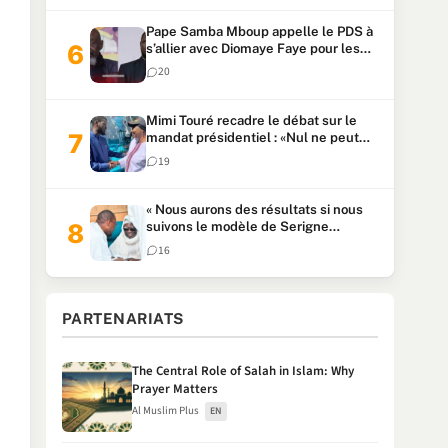
Pape Samba Mboup appelle le PDS à
s’allier avec Diomaye Faye pour les
locales et tacle Sonko
20
Mimi Touré recadre le débat sur le
mandat présidentiel : «Nul ne peut
faire plus de deux mandats
19
consécutifs de 5 ans»
« Nous aurons des résultats si nous
suivons le modèle de Serigne
Touba » : Ousmane Sonko au Khalife
16
Serigne Mountakha
PARTENARIATS
The Central Role of Salah in Islam: Why
Prayer Matters
Al Muslim Plus
EN