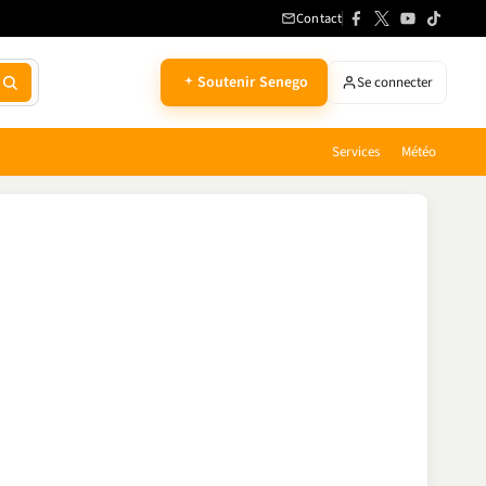
Contact
Soutenir Senego
Se connecter
Services
Météo