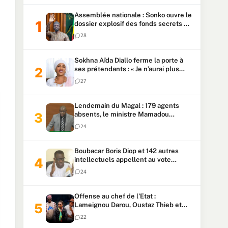
Assemblée nationale : Sonko ouvre le
dossier explosif des fonds secrets et
du patrimoine présidentiel
28
Sokhna Aïda Diallo ferme la porte à
ses prétendants : « Je n’aurai plus
jamais un autre mari »
27
Lendemain du Magal : 179 agents
absents, le ministre Mamadou
Lamine Dianté exige des explications
24
Boubacar Boris Diop et 142 autres
intellectuels appellent au vote
urgent de la révision
24
constitutionnelle
Offense au chef de l’Etat :
Lameignou Darou, Oustaz Thieb et
Ndiaye Touba lourdement
22
condamnés