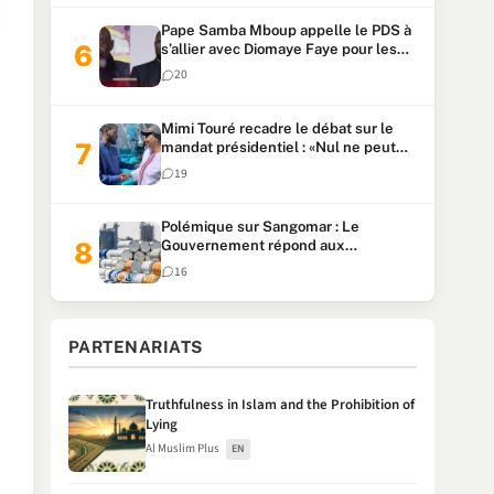
Pape Samba Mboup appelle le PDS à
s’allier avec Diomaye Faye pour les
locales et tacle Sonko
20
Mimi Touré recadre le débat sur le
mandat présidentiel : «Nul ne peut
faire plus de deux mandats
19
consécutifs de 5 ans»
Polémique sur Sangomar : Le
Gouvernement répond aux
accusations et clarifie le partage des
16
milliards
PARTENARIATS
Truthfulness in Islam and the Prohibition of
Lying
Al Muslim Plus
EN