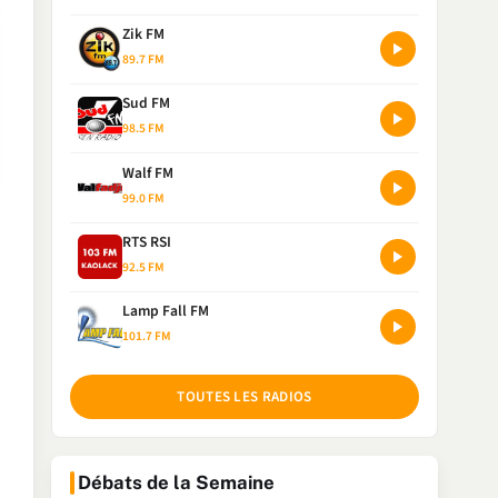
Zik FM
89.7 FM
Sud FM
98.5 FM
Walf FM
99.0 FM
RTS RSI
92.5 FM
Lamp Fall FM
101.7 FM
TOUTES LES RADIOS
Débats de la Semaine