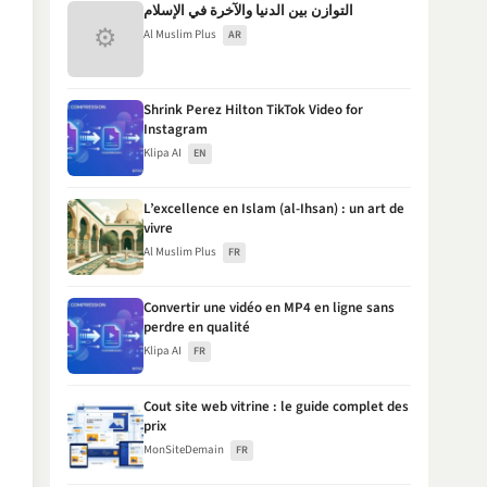
التوازن بين الدنيا والآخرة في الإسلام
⚙
Al Muslim Plus
AR
Shrink Perez Hilton TikTok Video for
Instagram
Klipa AI
EN
L’excellence en Islam (al-Ihsan) : un art de
vivre
Al Muslim Plus
FR
Convertir une vidéo en MP4 en ligne sans
perdre en qualité
Klipa AI
FR
Cout site web vitrine : le guide complet des
prix
MonSiteDemain
FR