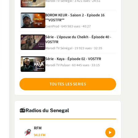
Marodi TV Sénégal
3 421 vues
24:51
BOROM KEUR - Saison 2 - Episode 16
**VOSTFR**
EvenProd
649 983 vues
40:27
Série - L'épouse du Cheikh - Épisode 40 -
VOSTFR
Marodi TV Sénégal
19 923 vues
32:35
Série - Kaya - Épisode 02 - VOSTFR
Marodi TV Pulaar
60 445 vues
33:15
TOUTES LES SERIES
📻
Radios du Senegal
RFM
94.0 FM