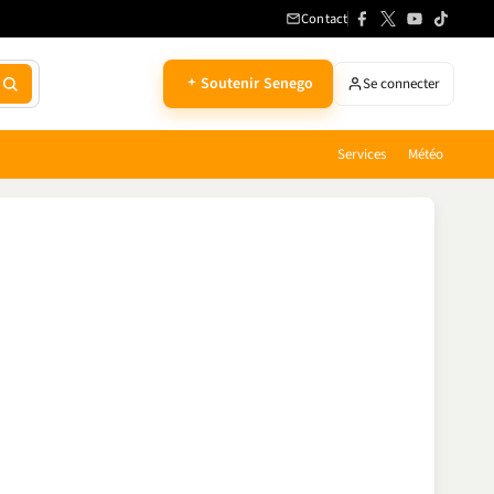
Contact
Soutenir Senego
Se connecter
Services
Météo