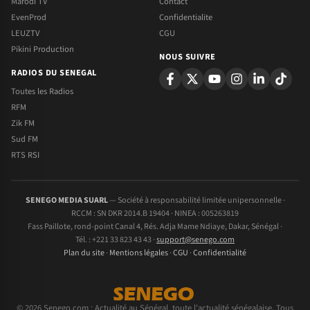
Marodi TV
Contact
EvenProd
Confidentialite
LEUZTV
CGU
Pikini Production
NOUS SUIVRE
RADIOS DU SENEGAL
Toutes les Radios
RFM
Zik FM
Sud FM
RTS RSI
SENEGO MEDIA SUARL
— Société à responsabilité limitée unipersonnelle ·
RCCM : SN DKR 2014.B 19404 · NINEA : 005263819
Fass Paillote, rond-point Canal 4, Rés. Adja Mame Ndiaye, Dakar, Sénégal ·
Tél. : +221 33 823 43 43 ·
support@senego.com
Plan du site
·
Mentions légales
·
CGU
·
Confidentialité
© 2026 Senego.com : Actualité au Sénégal, toute l'actualité sénégalaise. Tous