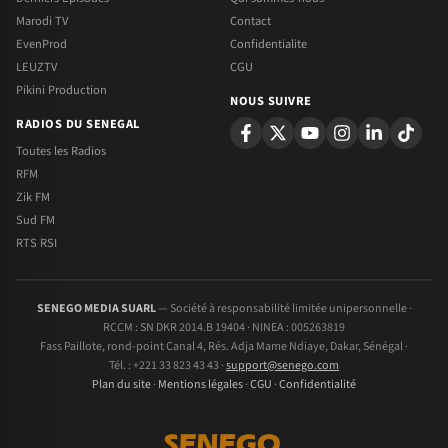
Marodi TV
Contact
EvenProd
Confidentialite
LEUZTV
CGU
Pikini Production
NOUS SUIVRE
RADIOS DU SENEGAL
Toutes les Radios
RFM
Zik FM
Sud FM
RTS RSI
SENEGO MEDIA SUARL
— Société à responsabilité limitée unipersonnelle ·
RCCM : SN DKR 2014.B 19404 · NINEA : 005263819
Fass Paillote, rond-point Canal 4, Rés. Adja Mame Ndiaye, Dakar, Sénégal ·
Tél. : +221 33 823 43 43 ·
support@senego.com
Plan du site
·
Mentions légales
·
CGU
·
Confidentialité