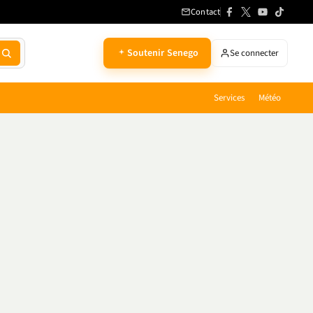
Contact
Soutenir Senego
Se connecter
Services
Météo