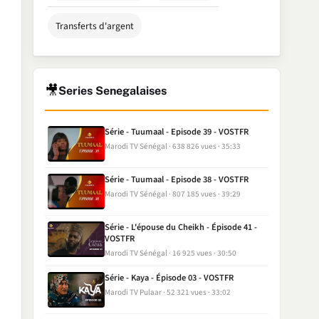
Transferts d'argent
🎥
Series Senegalaises
Série - Tuumaal - Episode 39 - VOSTFR
Marodi TV Sénégal
638 826 vues
35:33
Série - Tuumaal - Episode 38 - VOSTFR
Marodi TV Sénégal
807 185 vues
39:29
Série - L'épouse du Cheikh - Épisode 41 -
VOSTFR
Marodi TV Sénégal
16 925 vues
30:50
Série - Kaya - Épisode 03 - VOSTFR
Marodi TV Pulaar
52 321 vues
33:02