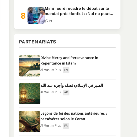
Mimi Touré recadre le débat sur le
mandat présidentiel : «Nul ne peut
faire plus de deux mandats
19
consécutifs de 5 ans»
PARTENARIATS
Divine Mercy and Perseverance in
Repentance in Islam
Al Muslim Plus
EN
الصبر في الإسلام: فضله وأجره عند الله
Al Muslim Plus
AR
Leçons de foi des nations antérieures :
persévérer selon le Coran
Al Muslim Plus
FR