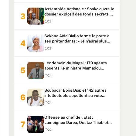
Assemblée nationale : Sonko ouvre le
dossier explosif des fonds secrets et
du patrimoine présidentiel
28
Sokhna Aïda Diallo ferme la porte à
ses prétendants : « Je n’aurai plus
jamais un autre mari »
27
Lendemain du Magal : 179 agents
absents, le ministre Mamadou
Lamine Dianté exige des explications
24
Boubacar Boris Diop et 142 autres
intellectuels appellent au vote
urgent de la révision
24
constitutionnelle
Offense au chef de l’Etat :
Lameignou Darou, Oustaz Thieb et
Ndiaye Touba lourdement
22
condamnés