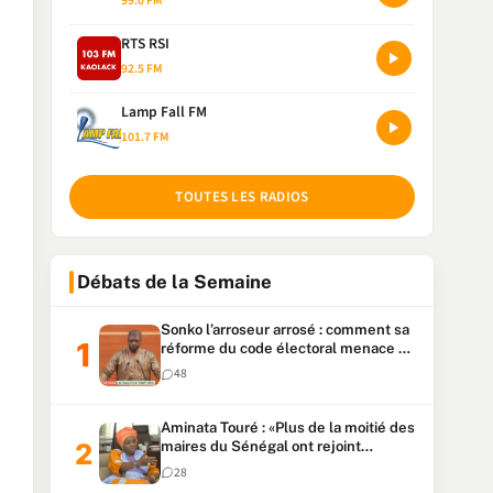
99.0 FM
RTS RSI
92.5 FM
Lamp Fall FM
101.7 FM
TOUTES LES RADIOS
Débats de la Semaine
Sonko l’arroseur arrosé : comment sa
réforme du code électoral menace sa
candidature
48
Aminata Touré : «Plus de la moitié des
maires du Sénégal ont rejoint
Kiiraay»
28