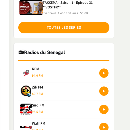
TAKKEMA - Saison 1 - Episode 31
**VOSTFR**
EvenProd
1 460 990 vues
55:08
TOUTES LES SERIES
📻
Radios du Senegal
RFM
94.0 FM
Zik FM
89.7 FM
Sud FM
98.5 FM
Walf FM