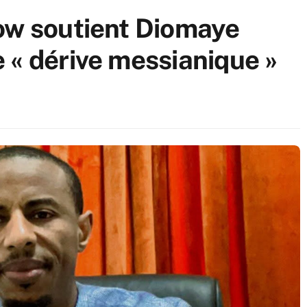
ow soutient Diomaye
 « dérive messianique »