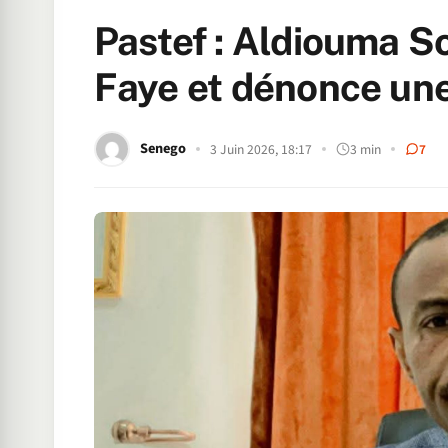
Pastef : Aldiouma S
Faye et dénonce une
Senego
3 Juin 2026, 18:17
3 min
7