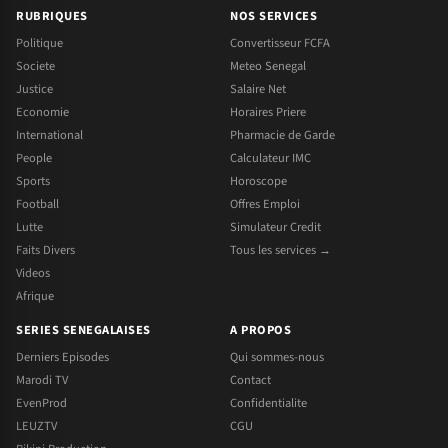
RUBRIQUES
NOS SERVICES
Politique
Convertisseur FCFA
Societe
Meteo Senegal
Justice
Salaire Net
Economie
Horaires Priere
International
Pharmacie de Garde
People
Calculateur IMC
Sports
Horoscope
Football
Offres Emploi
Lutte
Simulateur Credit
Faits Divers
Tous les services →
Videos
Afrique
SERIES SENEGALAISES
A PROPOS
Derniers Episodes
Qui sommes-nous
Marodi TV
Contact
EvenProd
Confidentialite
LEUZTV
CGU