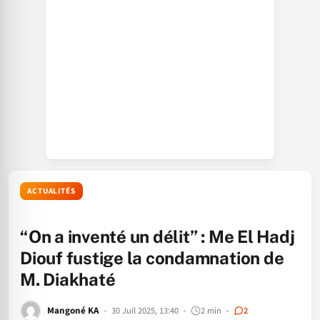
ACTUALITÉS
“On a inventé un délit” : Me El Hadj
Diouf fustige la condamnation de
M. Diakhaté
Mangoné KA
30 Juil 2025, 13:40
2 min
2