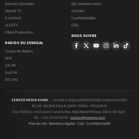
Derniers Episodes
Qui sommes-nous
Marodi TV
Contact
EvenProd
Confidentialite
LEUZTV
CGU
Pikini Production
NOUS SUIVRE
RADIOS DU SENEGAL
Toutes les Radios
RFM
Zik FM
Sud FM
RTS RSI
SENEGO MEDIA SUARL
— Société à responsabilité limitée unipersonnelle ·
RCCM : SN DKR 2014.B 19404 · NINEA : 005263819
Fass Paillote, rond-point Canal 4, Rés. Adja Mame Ndiaye, Dakar, Sénégal ·
Tél. : +221 33 823 43 43 ·
support@senego.com
Plan du site
·
Mentions légales
·
CGU
·
Confidentialité