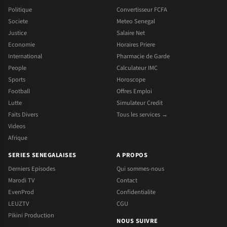
Politique
Convertisseur FCFA
Societe
Meteo Senegal
Justice
Salaire Net
Economie
Horaires Priere
International
Pharmacie de Garde
People
Calculateur IMC
Sports
Horoscope
Football
Offres Emploi
Lutte
Simulateur Credit
Faits Divers
Tous les services →
Videos
Afrique
SERIES SENEGALAISES
A PROPOS
Derniers Episodes
Qui sommes-nous
Marodi TV
Contact
EvenProd
Confidentialite
LEUZTV
CGU
Pikini Production
NOUS SUIVRE