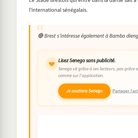
Le Stade Brestois qui entre dans la danse sait à q
l’international sénégalais.
🔴 Brest s’intéresse également à Bamba dien
Lisez Senego sans publicité.
Senego vit grâce à ses lecteurs, pas grâce 
comme sur l'application.
Je soutiens Senego
Partager l'art