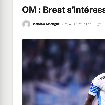
OM : Brest s’intére
Mandaw Mbengue
23 Août 2022, 14:17
1 m