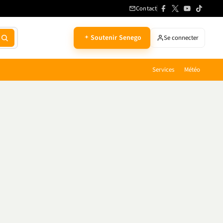
Contact
Soutenir Senego
Se connecter
Services
Météo