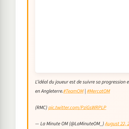
L’idéal du joueur est de suivre sa progression e
en Angleterre.
#TeamOM
|
#MercatOM
(RMC)
pic.twitter.com/PziGsWRPLP
— La Minute OM (@LaMinuteOM_)
August 22, 