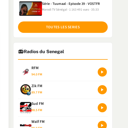
Série - Tuumaal - Episode 39 - VOSTFR
Marodi TV Sénégal
1 163 491 vues
35:33
TOUTES LES SERIES
📻
Radios du Senegal
RFM
94.0 FM
Zik FM
89.7 FM
Sud FM
98.5 FM
Walf FM