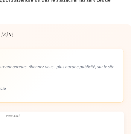
uoi s’attendre s’il désire s’attacher les services de
g 🇸🇳.
aux annonceurs. Abonnez-vous : plus aucune publicité, sur le site
icle