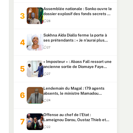
Assemblée nationale : Sonko ouvre le
dossier explosif des fonds secrets et
du patrimoine présidentiel
28
Sokhna Aïda Diallo ferme la porte à
ses prétendants : « Je n’aurai plus
jamais un autre mari »
27
« Imposteur » : Abass Fall ressort une
ancienne sortie de Diomaye Faye
pour répondre à Mary Teuw Niane
27
Lendemain du Magal : 179 agents
absents, le ministre Mamadou
Lamine Dianté exige des explications
24
Offense au chef de l’Etat :
Lameignou Darou, Oustaz Thieb et
Ndiaye Touba lourdement
22
condamnés