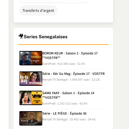
Transferts d'argent
🎥
Series Senegalaises
BOROM KEUR - Saison 2 - Episode 17
**VOSTFR**
EvenProd
416 386 vues
51:05
Série - Kër Gu Mag - Épisode 17 - VOSTFR
Marodi TV Sénégal
1 096 097 vues
22:28
SAMA YAAY - Saison 1 - Episode 14
**VOSTFR**
EvenProd
1 202 132 vues
42:09
Série - LE PIÈGE - Épisode 36
Marodi TV Sénégal
20 402 vues
24:43