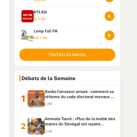
99.0 FM
RTS RSI
92.5 FM
Lamp Fall FM
101.7 FM
TOUTES LES RADIOS
Débats de la Semaine
Sonko l’arroseur arrosé : comment sa
réforme du code électoral menace sa
candidature
48
Aminata Touré : «Plus de la moitié des
maires du Sénégal ont rejoint
Kiiraay»
28