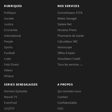
RUBRIQUES
NOS SERVICES
Politique
Convertisseur FCFA
Societe
Meteo Senegal
Justice
Salaire Net
Economie
Horaires Priere
International
Pharmacie de Garde
People
Calculateur IMC
Sports
Horoscope
Football
Offres Emploi
Lutte
Simulateur Credit
Faits Divers
Tous les services →
Videos
Afrique
SERIES SENEGALAISES
A PROPOS
Derniers Episodes
Qui sommes-nous
Marodi TV
Contact
EvenProd
Confidentialite
LEUZTV
CGU