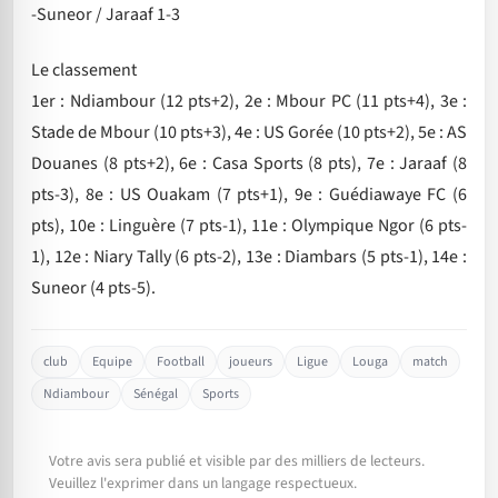
-Suneor / Jaraaf 1-3
Le classement
1er : Ndiambour (12 pts+2), 2e : Mbour PC (11 pts+4), 3e :
Stade de Mbour (10 pts+3), 4e : US Gorée (10 pts+2), 5e : AS
Douanes (8 pts+2), 6e : Casa Sports (8 pts), 7e : Jaraaf (8
pts-3), 8e : US Ouakam (7 pts+1), 9e : Guédiawaye FC (6
pts), 10e : Linguère (7 pts-1), 11e : Olympique Ngor (6 pts-
1), 12e : Niary Tally (6 pts-2), 13e : Diambars (5 pts-1), 14e :
Suneor (4 pts-5).
club
Equipe
Football
joueurs
Ligue
Louga
match
Ndiambour
Sénégal
Sports
Votre avis sera publié et visible par des milliers de lecteurs.
Veuillez l'exprimer dans un langage respectueux.