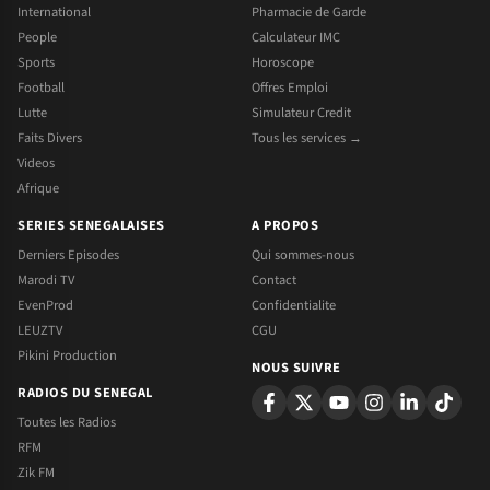
International
Pharmacie de Garde
People
Calculateur IMC
Sports
Horoscope
Football
Offres Emploi
Lutte
Simulateur Credit
Faits Divers
Tous les services →
Videos
Afrique
SERIES SENEGALAISES
A PROPOS
Derniers Episodes
Qui sommes-nous
Marodi TV
Contact
EvenProd
Confidentialite
LEUZTV
CGU
Pikini Production
NOUS SUIVRE
RADIOS DU SENEGAL
Toutes les Radios
RFM
Zik FM