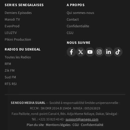
SERIES SENEGALAISES
A PROPOS
Derniers Episodes
Qui sommes-nous
Marodi TV
Contact
EvenProd
Confidentialite
LEUZTV
CGU
Pikini Production
NOUS SUIVRE
RADIOS DU SENEGAL
Toutes les Radios
RFM
Zik FM
Sud FM
RTS RSI
SENEGO MEDIA SUARL
— Société à responsabilité limitée unipersonnelle ·
RCCM : SN DKR 2014.B 19404 · NINEA : 005263819
Fass Paillote, rond-point Canal 4, Rés. Adja Mame Ndiaye, Dakar, Sénégal ·
Tél. : +221 33 823 43 43 ·
support@senego.com
Plan du site
·
Mentions légales
·
CGU
·
Confidentialité