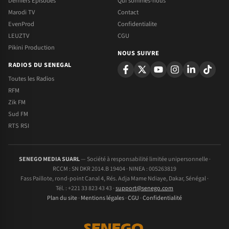
Derniers Episodes
Qui sommes-nous
Marodi TV
Contact
EvenProd
Confidentialite
LEUZTV
CGU
Pikini Production
NOUS SUIVRE
RADIOS DU SENEGAL
Toutes les Radios
RFM
Zik FM
Sud FM
RTS RSI
SENEGO MEDIA SUARL
— Société à responsabilité limitée unipersonnelle ·
RCCM : SN DKR 2014.B 19404 · NINEA : 005263819
Fass Paillote, rond-point Canal 4, Rés. Adja Mame Ndiaye, Dakar, Sénégal ·
Tél. : +221 33 823 43 43 ·
support@senego.com
Plan du site
·
Mentions légales
·
CGU
·
Confidentialité