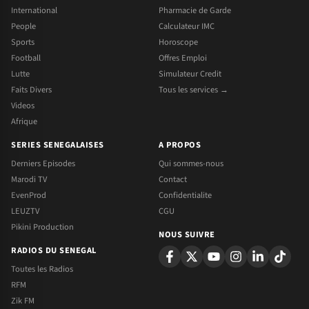
International
Pharmacie de Garde
People
Calculateur IMC
Sports
Horoscope
Football
Offres Emploi
Lutte
Simulateur Credit
Faits Divers
Tous les services →
Videos
Afrique
SERIES SENEGALAISES
A PROPOS
Derniers Episodes
Qui sommes-nous
Marodi TV
Contact
EvenProd
Confidentialite
LEUZTV
CGU
Pikini Production
NOUS SUIVRE
RADIOS DU SENEGAL
Toutes les Radios
RFM
Zik FM