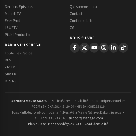
Derniers Episodes
Qui sommes-nous
Marodi TV
Contact
EvenProd
Confidentialite
LEUZTV
CGU
Pikini Production
NOUS SUIVRE
RADIOS DU SENEGAL
Toutes les Radios
RFM
Zik FM
Sud FM
RTS RSI
SENEGO MEDIA SUARL
— Société à responsabilité limitée unipersonnelle ·
RCCM : SN DKR 2014.B 19404 · NINEA : 005263819
Fass Paillote, rond-point Canal 4, Rés. Adja Mame Ndiaye, Dakar, Sénégal ·
Tél. : +221 33 823 43 43 ·
support@senego.com
Plan du site
·
Mentions légales
·
CGU
·
Confidentialité