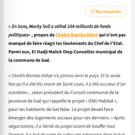
Sauvegarder
«
En 5ans, Macky Sall a utilisé 104 milliards de fonds
politiques
« , propos de
Ckeikh Bamba Dièye
qui n’ont pas
manqué de faire réagir les lieutenants du Chef de l’Etat.
Parmi eux, El Hadji Malick Diop Conseiller municipal de
la commune de Gaé.
«
Ckeikh Bamba Dièye n’a jamais servi le pays. Et la seule
fois qu’il a été élu maire de Saint Louis, il a été au cœur d’un
scandale
« , selon président du Conseil communal de la
jeunesse de Gaé qui rappelle le projet « ONU Habitat »,
pour les habitants de Get Ndar. Le projet devait faire
émerger des logements sociaux pour ces derniers. «
Après
négociations, il a hérité du projet avant de bouffer tout
l’argent. Il a fait de sorte de créer une entreprise dans le but