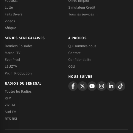
Football
Offres Emploi
Lutte
Simulateur Credit
Faits Divers
Tous les services →
Videos
Afrique
SERIES SENEGALAISES
A PROPOS
Derniers Episodes
Qui sommes-nous
Marodi TV
Contact
EvenProd
Confidentialite
LEUZTV
CGU
Pikini Production
NOUS SUIVRE
RADIOS DU SENEGAL
Toutes les Radios
RFM
Zik FM
Sud FM
RTS RSI