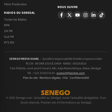
Pikini Production
NOUS SUIVRE
RADIOS DU SENEGAL
Toutes les Radios
RFM
Zik FM
Sud FM
RTS RSI
SENEGO MEDIA SUARL
— Société à responsabilité limitée unipersonnelle ·
RCCM : SN DKR 2014.B 19404 · NINEA : 005263819
Fass Paillote, rond-point Canal 4, Rés. Adja Mame Ndiaye, Dakar, Sénégal ·
Tél. : +221 33 823 43 43 ·
support@senego.com
Plan du site
·
Mentions légales
·
CGU
·
Confidentialité
© 2026 Senego.com : Actualité au Sénégal, toute l'actualité sénégalaise. Tous
droits réservés. Premier site d'informations au Sénégal.