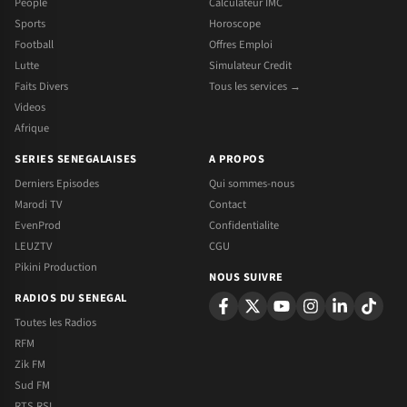
People
Calculateur IMC
Sports
Horoscope
Football
Offres Emploi
Lutte
Simulateur Credit
Faits Divers
Tous les services →
Videos
Afrique
SERIES SENEGALAISES
A PROPOS
Derniers Episodes
Qui sommes-nous
Marodi TV
Contact
EvenProd
Confidentialite
LEUZTV
CGU
Pikini Production
NOUS SUIVRE
RADIOS DU SENEGAL
Toutes les Radios
RFM
Zik FM
Sud FM
RTS RSI