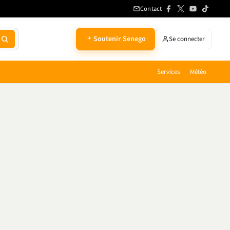
Contact
Soutenir Senego
Se connecter
Services
Météo