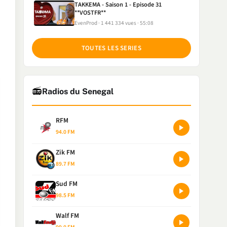
TAKKEMA - Saison 1 - Episode 31
**VOSTFR**
EvenProd
1 441 334 vues
55:08
TOUTES LES SERIES
📻
Radios du Senegal
RFM
94.0 FM
Zik FM
89.7 FM
Sud FM
98.5 FM
Walf FM