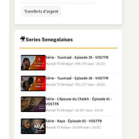
Transferts d'argent
🎥
Series Senegalaises
Série - Tuumaal - Episode 39 - VOSTFR
Marodi TV Sénégal
596 778 vues
35:33
Série - Tuumaal - Episode 38 - VOSTFR
Marodi TV Sénégal
761 177 vues
39:29
Série - L'épouse du Cheikh - Épisode 41 -
VOSTFR
Marodi TV Sénégal
16 307 vues
30:50
Série - Kaya - Épisode 03 - VOSTFR
Marodi TV Pulaar
50 009 vues
33:02