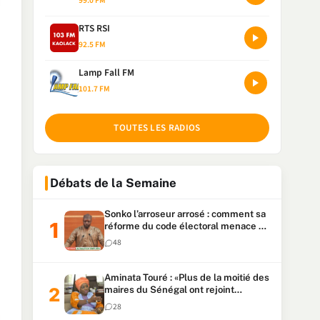
99.0 FM
RTS RSI
92.5 FM
Lamp Fall FM
101.7 FM
TOUTES LES RADIOS
Débats de la Semaine
Sonko l’arroseur arrosé : comment sa
réforme du code électoral menace sa
candidature
48
Aminata Touré : «Plus de la moitié des
maires du Sénégal ont rejoint
Kiiraay»
28