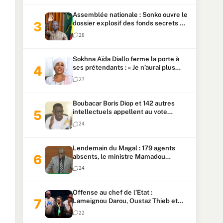
Assemblée nationale : Sonko ouvre le
dossier explosif des fonds secrets et
du patrimoine présidentiel
28
Sokhna Aïda Diallo ferme la porte à
ses prétendants : « Je n’aurai plus
jamais un autre mari »
27
Boubacar Boris Diop et 142 autres
intellectuels appellent au vote
urgent de la révision
24
constitutionnelle
Lendemain du Magal : 179 agents
absents, le ministre Mamadou
Lamine Dianté exige des explications
24
Offense au chef de l’Etat :
Lameignou Darou, Oustaz Thieb et
Ndiaye Touba lourdement
22
condamnés