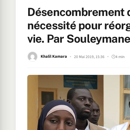
Désencombrement de
nécessité pour réor
vie. Par Souleyman
Khalil Kamara
20 Mai 2019, 15:36
4 min