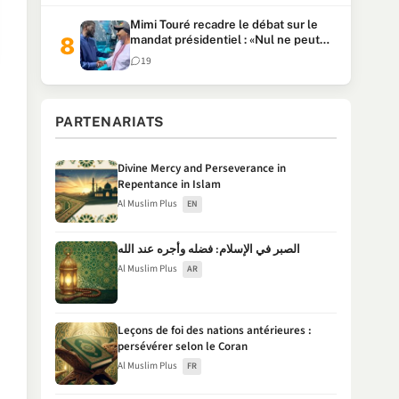
Mimi Touré recadre le débat sur le
mandat présidentiel : «Nul ne peut
faire plus de deux mandats
19
consécutifs de 5 ans»
PARTENARIATS
Divine Mercy and Perseverance in
Repentance in Islam
Al Muslim Plus
EN
الصبر في الإسلام: فضله وأجره عند الله
Al Muslim Plus
AR
Leçons de foi des nations antérieures :
persévérer selon le Coran
Al Muslim Plus
FR