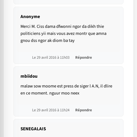
Anonyme
Merci M. Ciss dama dfwonni ngor da dikh thie
politiciens yii mais vous avez montr que amna
gnou dss ngor ak diom ba tay
Le 29 avril 2016 à 11h03
Répondre
mbiidou
malaw sow moome est press de siger l A.N, il dlire
en ce moment. nguur moo neex
Le 29 avril 2016 à 11h24
Répondre
SENEGALAIS