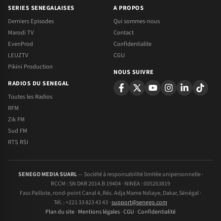
SERIES SENEGALAISES
A PROPOS
Derniers Episodes
Qui sommes-nous
Marodi TV
Contact
EvenProd
Confidentialite
LEUZTV
CGU
Pikini Production
NOUS SUIVRE
RADIOS DU SENEGAL
Toutes les Radios
RFM
Zik FM
Sud FM
RTS RSI
SENEGO MEDIA SUARL
— Société à responsabilité limitée unipersonnelle ·
RCCM : SN DKR 2014.B 19404 · NINEA : 005263819
Fass Paillote, rond-point Canal 4, Rés. Adja Mame Ndiaye, Dakar, Sénégal ·
Tél. : +221 33 823 43 43 ·
support@senego.com
Plan du site
·
Mentions légales
·
CGU
·
Confidentialité