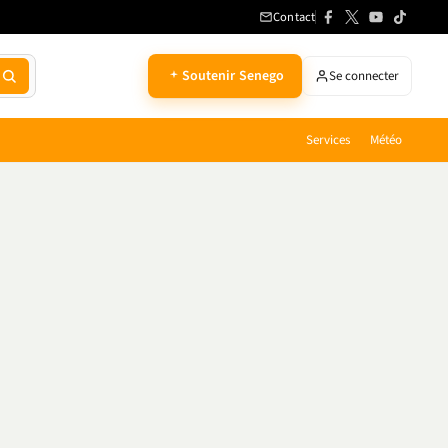
Contact
Soutenir Senego
Se connecter
Services
Météo