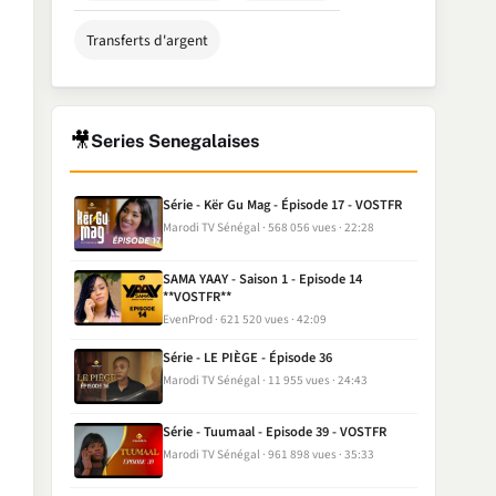
Transferts d'argent
🎥
Series Senegalaises
Série - Kër Gu Mag - Épisode 17 - VOSTFR
Marodi TV Sénégal
568 056 vues
22:28
SAMA YAAY - Saison 1 - Episode 14
**VOSTFR**
EvenProd
621 520 vues
42:09
Série - LE PIÈGE - Épisode 36
Marodi TV Sénégal
11 955 vues
24:43
Série - Tuumaal - Episode 39 - VOSTFR
Marodi TV Sénégal
961 898 vues
35:33