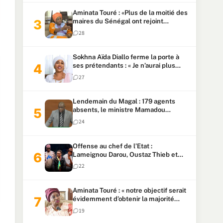
Aminata Touré : «Plus de la moitié des
maires du Sénégal ont rejoint
Kiiraay»
28
Sokhna Aïda Diallo ferme la porte à
ses prétendants : « Je n’aurai plus
jamais un autre mari »
27
Lendemain du Magal : 179 agents
absents, le ministre Mamadou
Lamine Dianté exige des explications
24
Offense au chef de l’Etat :
Lameignou Darou, Oustaz Thieb et
Ndiaye Touba lourdement
22
condamnés
Aminata Touré : « notre objectif serait
évidemment d’obtenir la majorité
parlementaire »
19