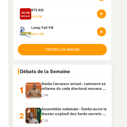
RTS RSI
92.5 FM
Lamp Fall FM
101.7 FM
TOUTES LES RADIOS
Débats de la Semaine
Sonko l’arroseur arrosé : comment sa
réforme du code électoral menace sa
candidature
48
Assemblée nationale : Sonko ouvre le
dossier explosif des fonds secrets et
du patrimoine présidentiel
28