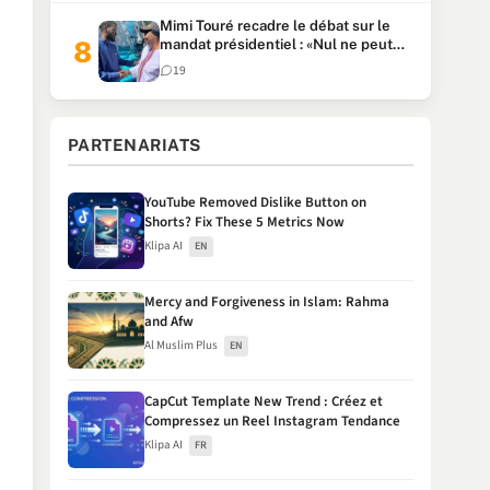
Mimi Touré recadre le débat sur le
mandat présidentiel : «Nul ne peut
faire plus de deux mandats
19
consécutifs de 5 ans»
PARTENARIATS
YouTube Removed Dislike Button on
Shorts? Fix These 5 Metrics Now
Klipa AI
EN
Mercy and Forgiveness in Islam: Rahma
and Afw
Al Muslim Plus
EN
CapCut Template New Trend : Créez et
Compressez un Reel Instagram Tendance
Klipa AI
FR