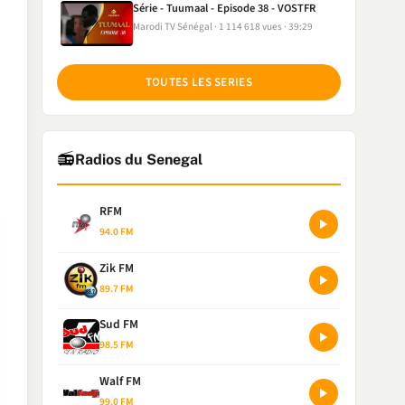
Série - Tuumaal - Episode 38 - VOSTFR
Marodi TV Sénégal
1 114 618 vues
39:29
TOUTES LES SERIES
📻
Radios du Senegal
RFM
94.0 FM
Zik FM
89.7 FM
Sud FM
98.5 FM
Walf FM
99.0 FM