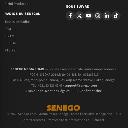
Pikini Production
NOUS SUIVRE
RADIOS DU SENEGAL
Toutes les Radios
RFM
Zik FM
Sud FM
RTS RSI
SENEGO MEDIA SUARL
— Société à responsabilité limitée unipersonnelle ·
RCCM : SN DKR 2014.B 19404 · NINEA : 005263819
Fass Paillote, rond-point Canal 4, Rés. Adja Mame Ndiaye, Dakar, Sénégal ·
Tél. : +221 33 823 43 43 ·
support@senego.com
Plan du site
·
Mentions légales
·
CGU
·
Confidentialité
© 2026 Senego.com : Actualité au Sénégal, toute l'actualité sénégalaise. Tous
droits réservés. Premier site d'informations au Sénégal.