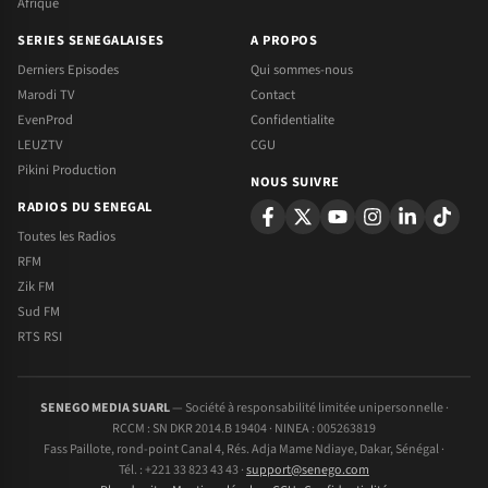
Afrique
SERIES SENEGALAISES
A PROPOS
Derniers Episodes
Qui sommes-nous
Marodi TV
Contact
EvenProd
Confidentialite
LEUZTV
CGU
Pikini Production
NOUS SUIVRE
RADIOS DU SENEGAL
Toutes les Radios
RFM
Zik FM
Sud FM
RTS RSI
SENEGO MEDIA SUARL
— Société à responsabilité limitée unipersonnelle ·
RCCM : SN DKR 2014.B 19404 · NINEA : 005263819
Fass Paillote, rond-point Canal 4, Rés. Adja Mame Ndiaye, Dakar, Sénégal ·
Tél. : +221 33 823 43 43 ·
support@senego.com