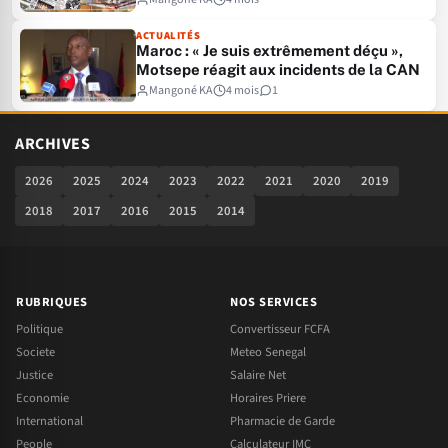
ACTUALITÉS
Maroc : « Je suis extrêmement déçu »,
Motsepe réagit aux incidents de la CAN
Mangoné KA
4 mois
1
ARCHIVES
2026
2025
2024
2023
2022
2021
2020
2019
2018
2017
2016
2015
2014
RUBRIQUES
NOS SERVICES
Politique
Convertisseur FCFA
Societe
Meteo Senegal
Justice
Salaire Net
Economie
Horaires Priere
International
Pharmacie de Garde
People
Calculateur IMC