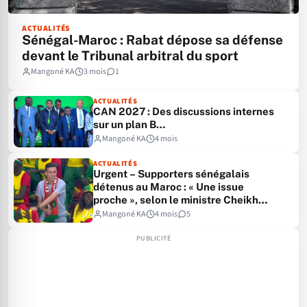
ACTUALITÉS
Sénégal-Maroc : Rabat dépose sa défense
devant le Tribunal arbitral du sport
Mangoné KA
3 mois
1
ACTUALITÉS
CAN 2027 : Des discussions internes
sur un plan B…
Mangoné KA
4 mois
ACTUALITÉS
Urgent – Supporters sénégalais
détenus au Maroc : « Une issue
proche », selon le ministre Cheikh
Niang
Mangoné KA
4 mois
5