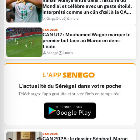
Iliman Ndiaye entre dans l’histoire du
Mondial et célèbre avec un geste étoilé,
interprété comme un clin d’œil à la CAN
2025
Garga Diop
1 mois
CAN 2025
CAN U17 : Mouhamed Wagne marque le
premier but face au Maroc en demi-
finale
Senego
2 mois
L'APP
L'actualité du Sénégal dans votre poche
Téléchargez l'app gratuite et suivez l'info en temps réel.
DISPONIBLE SUR
Google Play
CAN 2025
CAN 2025 : le dossier Sénégal-Maroc