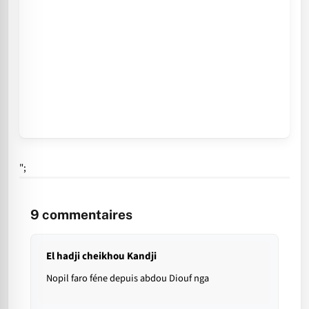
";
9
commentaires
El hadji cheikhou Kandji
Nopil faro féne depuis abdou Diouf nga