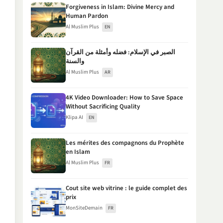
Forgiveness in Islam: Divine Mercy and
Human Pardon
Al Muslim Plus
EN
الصبر في الإسلام: فضله وأمثلة من القرآن
والسنة
Al Muslim Plus
AR
4K Video Downloader: How to Save Space
Without Sacrificing Quality
Klipa AI
EN
Les mérites des compagnons du Prophète
en Islam
Al Muslim Plus
FR
Cout site web vitrine : le guide complet des
prix
MonSiteDemain
FR