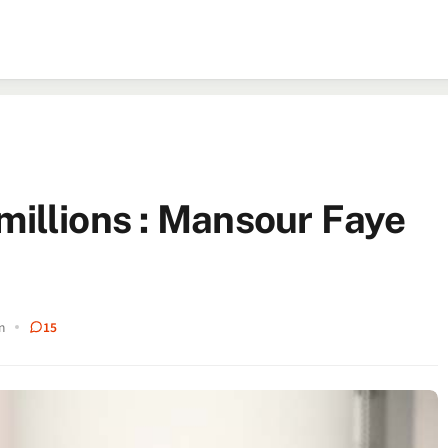
10 millions : Mansour Faye
n
15