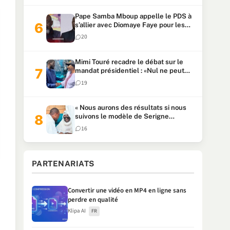
Pape Samba Mboup appelle le PDS à
s’allier avec Diomaye Faye pour les
locales et tacle Sonko
20
Mimi Touré recadre le débat sur le
mandat présidentiel : «Nul ne peut
faire plus de deux mandats
19
consécutifs de 5 ans»
« Nous aurons des résultats si nous
suivons le modèle de Serigne
Touba » : Ousmane Sonko au Khalife
16
Serigne Mountakha
PARTENARIATS
Convertir une vidéo en MP4 en ligne sans
perdre en qualité
Klipa AI
FR