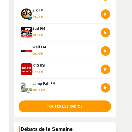
Zik FM
89.7 FM
Sud FM
98.5 FM
Walf FM
99.0 FM
RTS RSI
92.5 FM
Lamp Fall FM
101.7 FM
TOUTES LES RADIOS
Débats de la Semaine