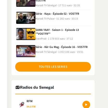
VOSTFR
Marodi TV Sénégal
17 711 vues
32:35
Série - Kaya - Épisode 02 - VOSTFR
Marodi TV Pulaar
51 282 vues
33:15
SAMA YAAY - Saison 1 - Episode 13
**VOSTFR**
EvenProd
1 178 603 vues
37:12
Série - Kër Gu Mag - Épisode 16 - VOSTFR
Marodi TV Sénégal
1 053 106 vues
19:51
TOUTES LES SERIES
📻
Radios du Senegal
RFM
94.0 FM