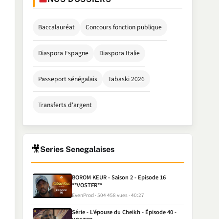
Baccalauréat
Concours fonction publique
Diaspora Espagne
Diaspora Italie
Passeport sénégalais
Tabaski 2026
Transferts d'argent
🎥
Series Senegalaises
BOROM KEUR - Saison 2 - Episode 16
**VOSTFR**
EvenProd
504 458 vues
40:27
Série - L'épouse du Cheikh - Épisode 40 -