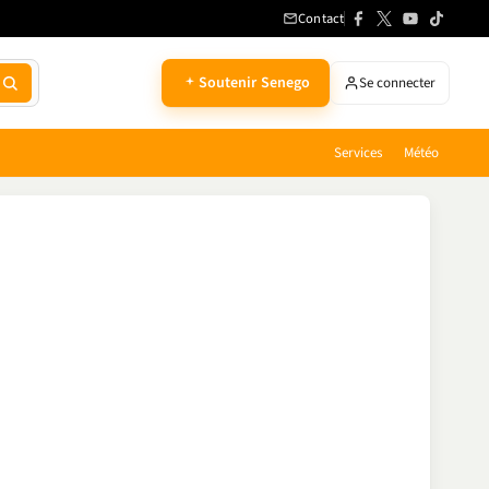
Contact
Soutenir Senego
Se connecter
Services
Météo