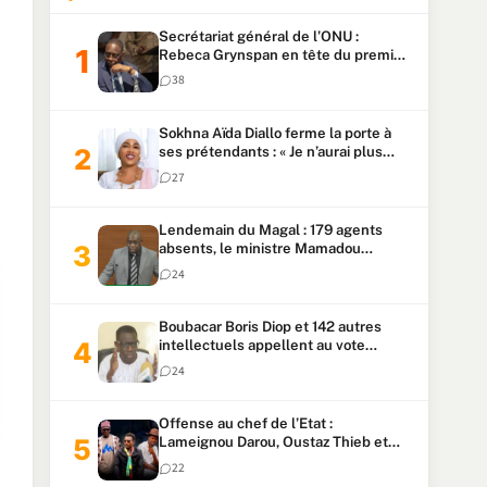
Secrétariat général de l’ONU :
Rebeca Grynspan en tête du premier
vote, Macky Sall pointe à la 5ᵉ place
38
Sokhna Aïda Diallo ferme la porte à
ses prétendants : « Je n’aurai plus
jamais un autre mari »
27
Lendemain du Magal : 179 agents
absents, le ministre Mamadou
Lamine Dianté exige des explications
24
Boubacar Boris Diop et 142 autres
intellectuels appellent au vote
urgent de la révision
24
constitutionnelle
Offense au chef de l’Etat :
Lameignou Darou, Oustaz Thieb et
Ndiaye Touba lourdement
22
condamnés