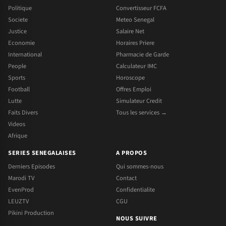
Politique
Convertisseur FCFA
Societe
Meteo Senegal
Justice
Salaire Net
Economie
Horaires Priere
International
Pharmacie de Garde
People
Calculateur IMC
Sports
Horoscope
Football
Offres Emploi
Lutte
Simulateur Credit
Faits Divers
Tous les services →
Videos
Afrique
SERIES SENEGALAISES
A PROPOS
Derniers Episodes
Qui sommes-nous
Marodi TV
Contact
EvenProd
Confidentialite
LEUZTV
CGU
Pikini Production
NOUS SUIVRE