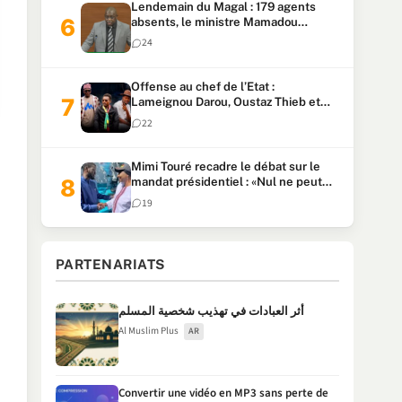
Lendemain du Magal : 179 agents
absents, le ministre Mamadou
Lamine Dianté exige des explications
24
Offense au chef de l’Etat :
Lameignou Darou, Oustaz Thieb et
Ndiaye Touba lourdement
22
condamnés
Mimi Touré recadre le débat sur le
mandat présidentiel : «Nul ne peut
faire plus de deux mandats
19
consécutifs de 5 ans»
PARTENARIATS
أثر العبادات في تهذيب شخصية المسلم
Al Muslim Plus
AR
Convertir une vidéo en MP3 sans perte de