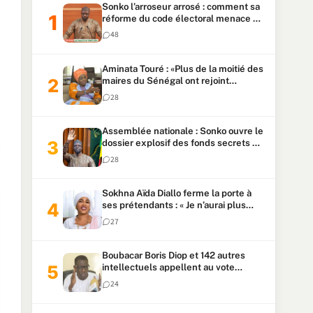
Sonko l’arroseur arrosé : comment sa
réforme du code électoral menace sa
candidature
48
Aminata Touré : «Plus de la moitié des
maires du Sénégal ont rejoint
Kiiraay»
28
Assemblée nationale : Sonko ouvre le
dossier explosif des fonds secrets et
du patrimoine présidentiel
28
Sokhna Aïda Diallo ferme la porte à
ses prétendants : « Je n’aurai plus
jamais un autre mari »
27
Boubacar Boris Diop et 142 autres
intellectuels appellent au vote
urgent de la révision
24
constitutionnelle