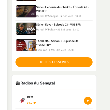
Série - L'épouse du Cheikh - Épisode 41 -
VOSTFR
Marodi TV Sénégal
17 845 vues
30:50
Série - Kaya - Épisode 03 - VOSTFR
Marodi TV Pulaar
55 888 vues
33:02
TAKKEMA - Saison 1 - Episode 31
**VOSTFR**
EvenProd
1 499 687 vues
55:08
TOUTES LES SERIES
📻
Radios du Senegal
RFM
94.0 FM