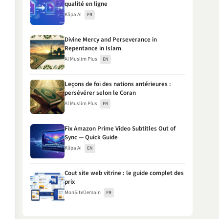
qualité en ligne
Klipa AI
FR
Divine Mercy and Perseverance in
Repentance in Islam
Al Muslim Plus
EN
Leçons de foi des nations antérieures :
persévérer selon le Coran
Al Muslim Plus
FR
Fix Amazon Prime Video Subtitles Out of
Sync — Quick Guide
Klipa AI
EN
Cout site web vitrine : le guide complet des
prix
MonSiteDemain
FR