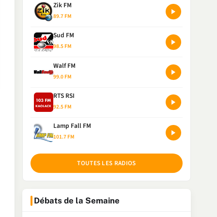
Zik FM
89.7 FM
Sud FM
98.5 FM
Walf FM
99.0 FM
RTS RSI
92.5 FM
Lamp Fall FM
101.7 FM
TOUTES LES RADIOS
Débats de la Semaine