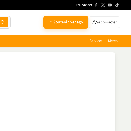
Contact
Soutenir Senego
Se connecter
Services
Météo