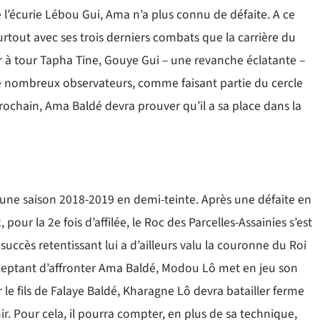
de l’écurie Lébou Gui, Ama n’a plus connu de défaite. A ce
 surtout avec ses trois derniers combats que la carrière du
tour à tour Tapha Tine, Gouye Gui – une revanche éclatante –
 de nombreux observateurs, comme faisant partie du cercle
 prochain, Ama Baldé devra prouver qu’il a sa place dans la
u une saison 2018-2019 en demi-teinte. Après une défaite en
pour la 2e fois d’affilée, le Roc des Parcelles-Assainies s’est
ccès retentissant lui a d’ailleurs valu la couronne du Roi
acceptant d’affronter Ama Baldé, Modou Lô met en jeu son
 le fils de Falaye Baldé, Kharagne Lô devra batailler ferme
r. Pour cela, il pourra compter, en plus de sa technique,