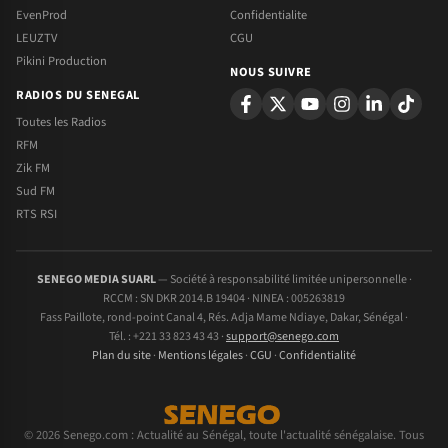
EvenProd
Confidentialite
LEUZTV
CGU
Pikini Production
NOUS SUIVRE
RADIOS DU SENEGAL
Toutes les Radios
RFM
Zik FM
Sud FM
RTS RSI
SENEGO MEDIA SUARL
— Société à responsabilité limitée unipersonnelle ·
RCCM : SN DKR 2014.B 19404 · NINEA : 005263819
Fass Paillote, rond-point Canal 4, Rés. Adja Mame Ndiaye, Dakar, Sénégal ·
Tél. : +221 33 823 43 43 ·
support@senego.com
Plan du site
·
Mentions légales
·
CGU
·
Confidentialité
© 2026 Senego.com : Actualité au Sénégal, toute l'actualité sénégalaise. Tous