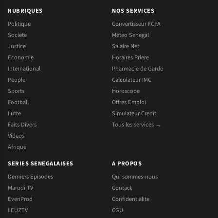
RUBRIQUES
NOS SERVICES
Politique
Convertisseur FCFA
Societe
Meteo Senegal
Justice
Salaire Net
Economie
Horaires Priere
International
Pharmacie de Garde
People
Calculateur IMC
Sports
Horoscope
Football
Offres Emploi
Lutte
Simulateur Credit
Faits Divers
Tous les services →
Videos
Afrique
SERIES SENEGALAISES
A PROPOS
Derniers Episodes
Qui sommes-nous
Marodi TV
Contact
EvenProd
Confidentialite
LEUZTV
CGU