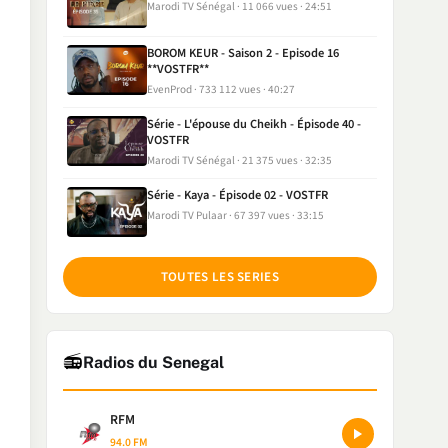
Marodi TV Sénégal
11 066 vues
24:51
BOROM KEUR - Saison 2 - Episode 16
**VOSTFR**
EvenProd
733 112 vues
40:27
Série - L'épouse du Cheikh - Épisode 40 -
VOSTFR
Marodi TV Sénégal
21 375 vues
32:35
Série - Kaya - Épisode 02 - VOSTFR
Marodi TV Pulaar
67 397 vues
33:15
TOUTES LES SERIES
📻
Radios du Senegal
RFM
94.0 FM