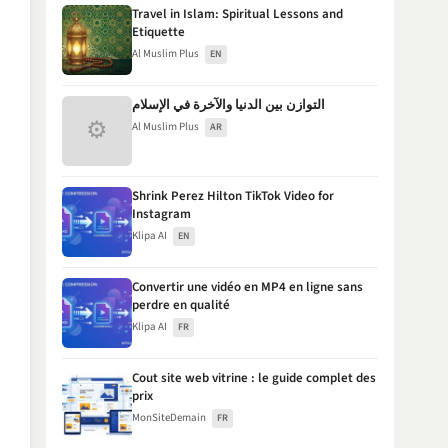
Travel in Islam: Spiritual Lessons and
Etiquette
Al Muslim Plus
EN
التوازن بين الدنيا والآخرة في الإسلام
⚙
Al Muslim Plus
AR
Shrink Perez Hilton TikTok Video for
Instagram
Klipa AI
EN
Convertir une vidéo en MP4 en ligne sans
perdre en qualité
Klipa AI
FR
Cout site web vitrine : le guide complet des
prix
MonSiteDemain
FR