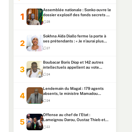
Assemblée nationale : Sonko ouvre le
dossier explosif des fonds secrets et
du patrimoine présidentiel
28
Sokhna Aïda Diallo ferme la porte à
ses prétendants : « Je n’aurai plus
jamais un autre mari »
27
Boubacar Boris Diop et 142 autres
intellectuels appellent au vote
urgent de la révision
24
constitutionnelle
Lendemain du Magal : 179 agents
absents, le ministre Mamadou
Lamine Dianté exige des explications
24
Offense au chef de l’Etat :
Lameignou Darou, Oustaz Thieb et
Ndiaye Touba lourdement
22
condamnés