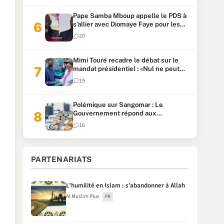
Pape Samba Mboup appelle le PDS à
s’allier avec Diomaye Faye pour les
locales et tacle Sonko
20
Mimi Touré recadre le débat sur le
mandat présidentiel : «Nul ne peut
faire plus de deux mandats
19
consécutifs de 5 ans»
Polémique sur Sangomar : Le
Gouvernement répond aux
accusations et clarifie le partage des
16
milliards
PARTENARIATS
L’humilité en Islam : s’abandonner à Allah
Al Muslim Plus
FR