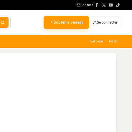
Contact
Soutenir Senego
Se connecter
Services
Météo