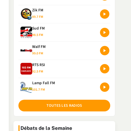
Zik FM
89.7 FM
Sud FM
98.5 FM
Walf FM
99.0 FM
RTS RSI
92.5 FM
Lamp Fall FM
101.7 FM
TOUTES LES RADIOS
Débats de la Semaine