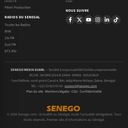
LEUZTV
CGU
Pikini Production
NOUS SUIVRE
RADIOS DU SENEGAL
Toutes les Radios
RFM
Zik FM
Sud FM
RTS RSI
SENEGO MEDIA SUARL
— Société à responsabilité limitée unipersonnelle ·
RCCM : SN DKR 2014.B 19404 · NINEA : 005263819
Fass Paillote, rond-point Canal 4, Rés. Adja Mame Ndiaye, Dakar, Sénégal ·
Tél. : +221 33 823 43 43 ·
support@senego.com
Plan du site
·
Mentions légales
·
CGU
·
Confidentialité
© 2026 Senego.com : Actualité au Sénégal, toute l'actualité sénégalaise. Tous
droits réservés. Premier site d'informations au Sénégal.