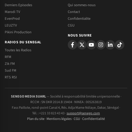
Derniers Episodes
Qui sommes-nous
Marodi TV
Contact
EvenProd
Confidentialite
LEUZTV
CGU
Pikini Production
NOUS SUIVRE
RADIOS DU SENEGAL
Toutes les Radios
RFM
Zik FM
Sud FM
RTS RSI
SENEGO MEDIA SUARL
— Société à responsabilité limitée unipersonnelle ·
RCCM : SN DKR 2014.B 19404 · NINEA : 005263819
Fass Paillote, rond-point Canal 4, Rés. Adja Mame Ndiaye, Dakar, Sénégal ·
Tél. : +221 33 823 43 43 ·
support@senego.com
Plan du site
·
Mentions légales
·
CGU
·
Confidentialité