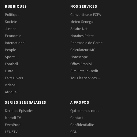
RUBRIQUES
NOS SERVICES
Politique
Convertisseur FCFA
Societe
Meteo Senegal
Justice
Salaire Net
Economie
Horaires Priere
International
Pharmacie de Garde
People
Calculateur IMC
Sports
Horoscope
Football
Offres Emploi
Lutte
Simulateur Credit
Faits Divers
Tous les services →
Videos
Afrique
SERIES SENEGALAISES
A PROPOS
Derniers Episodes
Qui sommes-nous
Marodi TV
Contact
EvenProd
Confidentialite
LEUZTV
CGU