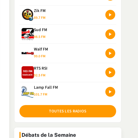
Zik FM
89.7 FM
Sud FM
98.5 FM
Walf FM
99.0 FM
RTS RSI
92.5 FM
Lamp Fall FM
101.7 FM
TOUTES LES RADIOS
Débats de la Semaine