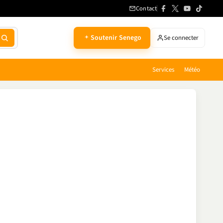
Contact
Soutenir Senego
Se connecter
Services
Météo