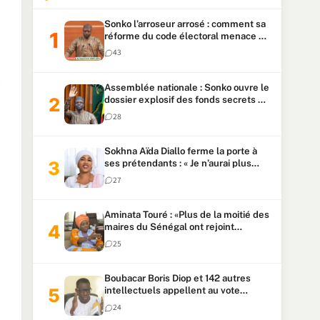
Sonko l’arroseur arrosé : comment sa
réforme du code électoral menace sa
candidature
43
Assemblée nationale : Sonko ouvre le
dossier explosif des fonds secrets et
du patrimoine présidentiel
28
Sokhna Aïda Diallo ferme la porte à
ses prétendants : « Je n’aurai plus
jamais un autre mari »
27
Aminata Touré : «Plus de la moitié des
maires du Sénégal ont rejoint
Kiiraay»
25
Boubacar Boris Diop et 142 autres
intellectuels appellent au vote
urgent de la révision
24
constitutionnelle