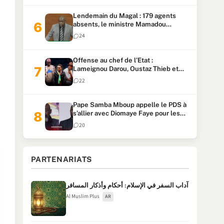
Lendemain du Magal : 179 agents
absents, le ministre Mamadou
Lamine Dianté exige des explications
24
Offense au chef de l’Etat :
Lameignou Darou, Oustaz Thieb et
Ndiaye Touba lourdement
22
condamnés
Pape Samba Mboup appelle le PDS à
s’allier avec Diomaye Faye pour les
locales et tacle Sonko
20
PARTENARIATS
آداب السفر في الإسلام: أحكام وأذكار المسافر
Al Muslim Plus
AR