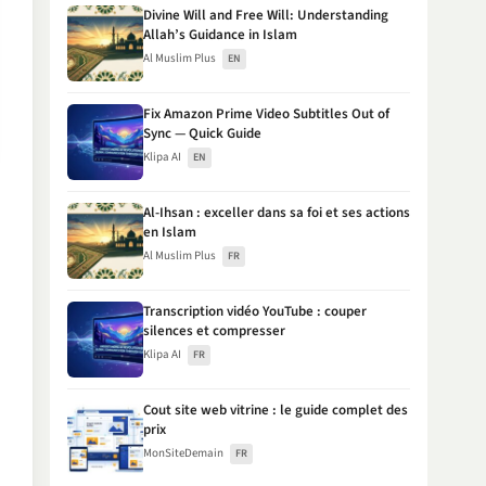
Divine Will and Free Will: Understanding
Allah’s Guidance in Islam
Al Muslim Plus
EN
Fix Amazon Prime Video Subtitles Out of
Sync — Quick Guide
Klipa AI
EN
Al-Ihsan : exceller dans sa foi et ses actions
en Islam
Al Muslim Plus
FR
Transcription vidéo YouTube : couper
silences et compresser
Klipa AI
FR
Cout site web vitrine : le guide complet des
prix
MonSiteDemain
FR