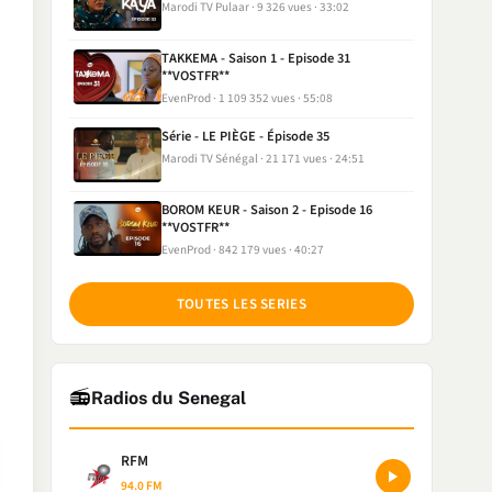
Marodi TV Pulaar
9 326 vues
33:02
TAKKEMA - Saison 1 - Episode 31
**VOSTFR**
EvenProd
1 109 352 vues
55:08
Série - LE PIÈGE - Épisode 35
Marodi TV Sénégal
21 171 vues
24:51
BOROM KEUR - Saison 2 - Episode 16
**VOSTFR**
EvenProd
842 179 vues
40:27
TOUTES LES SERIES
📻
Radios du Senegal
RFM
94.0 FM