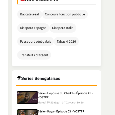
Baccalauréat
Concours fonction publique
Diaspora Espagne
Diaspora Italie
Passeport sénégalais
Tabaski 2026
Transferts d'argent
🎥
Series Senegalaises
Série - L'épouse du Cheikh - Épisode 41 -
VOSTFR
Marodi TV Sénégal
3 702 vues
30:50
Série - Kaya - Épisode 03 - VOSTFR