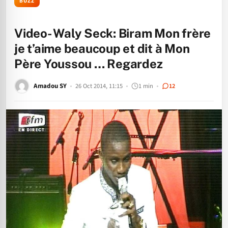
BUZZ
Video- Waly Seck: Biram Mon frère
je t’aime beaucoup et dit à Mon
Père Youssou … Regardez
Amadou SY
26 Oct 2014, 11:15
1 min
12