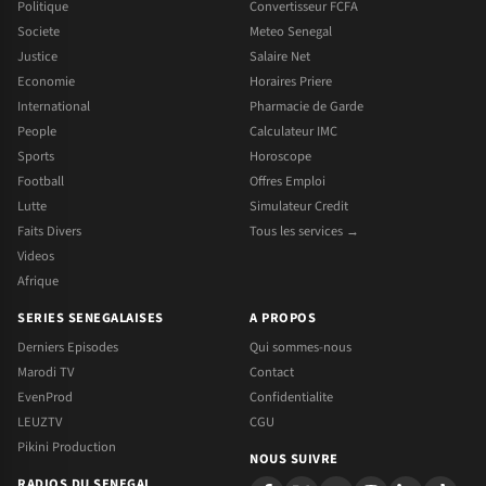
Politique
Convertisseur FCFA
Societe
Meteo Senegal
Justice
Salaire Net
Economie
Horaires Priere
International
Pharmacie de Garde
People
Calculateur IMC
Sports
Horoscope
Football
Offres Emploi
Lutte
Simulateur Credit
Faits Divers
Tous les services →
Videos
Afrique
SERIES SENEGALAISES
A PROPOS
Derniers Episodes
Qui sommes-nous
Marodi TV
Contact
EvenProd
Confidentialite
LEUZTV
CGU
Pikini Production
NOUS SUIVRE
RADIOS DU SENEGAL