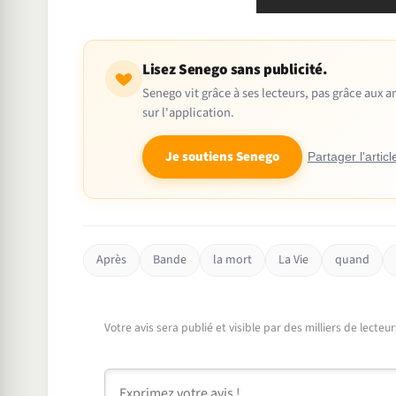
Lisez Senego sans publicité.
Senego vit grâce à ses lecteurs, pas grâce aux
sur l'application.
Je soutiens Senego
Partager l'articl
Après
Bande
la mort
La Vie
quand
Votre avis sera publié et visible par des milliers de lecte
Commentaire