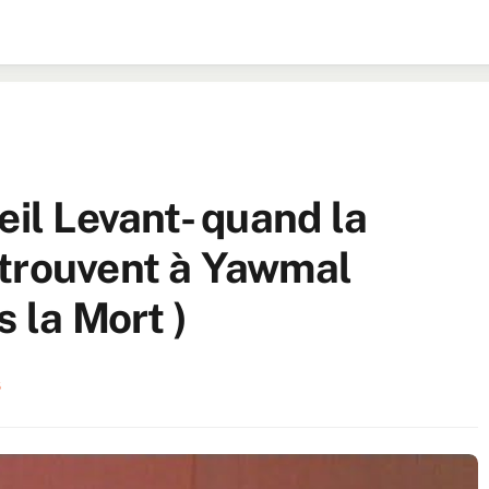
eil Levant- quand la
etrouvent à Yawmal
s la Mort )
6