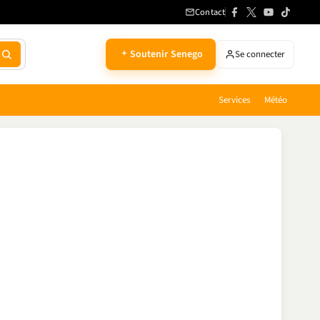
Contact
Soutenir Senego
Se connecter
Services
Météo