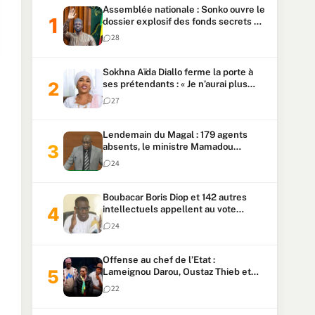
Assemblée nationale : Sonko ouvre le
dossier explosif des fonds secrets et
du patrimoine présidentiel
28
Sokhna Aïda Diallo ferme la porte à
ses prétendants : « Je n’aurai plus
jamais un autre mari »
27
Lendemain du Magal : 179 agents
absents, le ministre Mamadou
Lamine Dianté exige des explications
24
Boubacar Boris Diop et 142 autres
intellectuels appellent au vote
urgent de la révision
24
constitutionnelle
Offense au chef de l’Etat :
Lameignou Darou, Oustaz Thieb et
Ndiaye Touba lourdement
22
condamnés