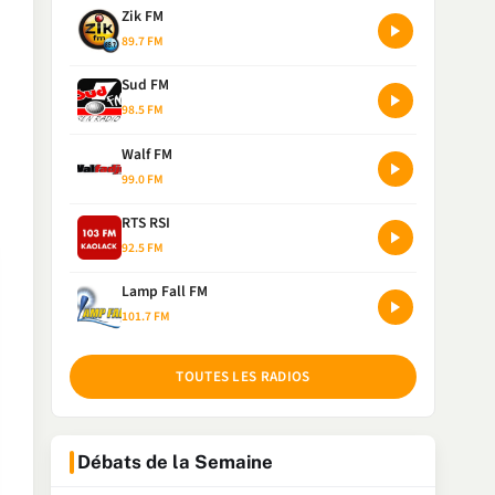
Zik FM
89.7 FM
Sud FM
98.5 FM
Walf FM
99.0 FM
RTS RSI
92.5 FM
Lamp Fall FM
101.7 FM
TOUTES LES RADIOS
Débats de la Semaine