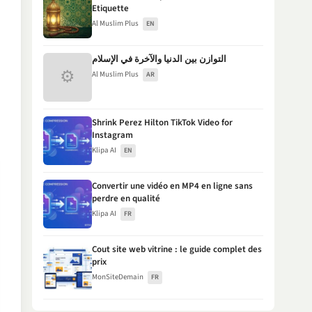
Etiquette
Al Muslim Plus
EN
التوازن بين الدنيا والآخرة في الإسلام
⚙
Al Muslim Plus
AR
Shrink Perez Hilton TikTok Video for
Instagram
Klipa AI
EN
Convertir une vidéo en MP4 en ligne sans
perdre en qualité
Klipa AI
FR
Cout site web vitrine : le guide complet des
prix
MonSiteDemain
FR