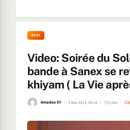
BUZZ
Video: Soirée du Sol
bande à Sanex se r
khiyam ( La Vie aprè
Amadou SY
3 Nov 2014, 09:14
1 min