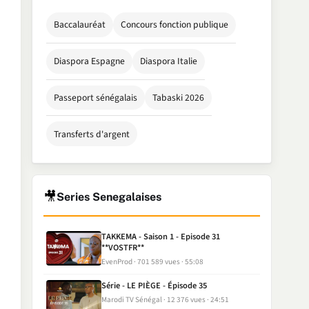
Baccalauréat
Concours fonction publique
Diaspora Espagne
Diaspora Italie
Passeport sénégalais
Tabaski 2026
Transferts d'argent
🎥
Series Senegalaises
TAKKEMA - Saison 1 - Episode 31
**VOSTFR**
EvenProd
701 589 vues
55:08
Série - LE PIÈGE - Épisode 35
Marodi TV Sénégal
12 376 vues
24:51