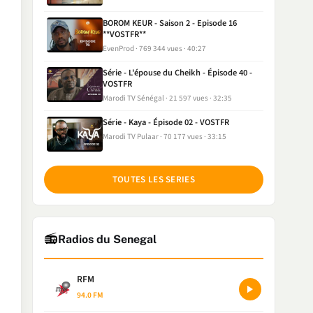
BOROM KEUR - Saison 2 - Episode 16
**VOSTFR**
EvenProd
769 344 vues
40:27
Série - L'épouse du Cheikh - Épisode 40 -
VOSTFR
Marodi TV Sénégal
21 597 vues
32:35
Série - Kaya - Épisode 02 - VOSTFR
Marodi TV Pulaar
70 177 vues
33:15
TOUTES LES SERIES
📻
Radios du Senegal
RFM
94.0 FM