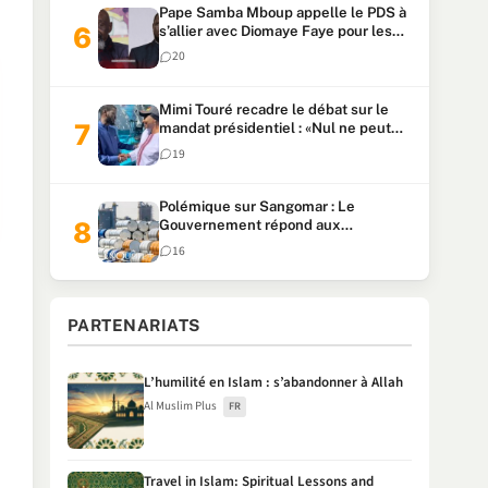
Pape Samba Mboup appelle le PDS à
s’allier avec Diomaye Faye pour les
locales et tacle Sonko
20
Mimi Touré recadre le débat sur le
mandat présidentiel : «Nul ne peut
faire plus de deux mandats
19
consécutifs de 5 ans»
Polémique sur Sangomar : Le
Gouvernement répond aux
accusations et clarifie le partage des
16
milliards
PARTENARIATS
L’humilité en Islam : s’abandonner à Allah
Al Muslim Plus
FR
Travel in Islam: Spiritual Lessons and