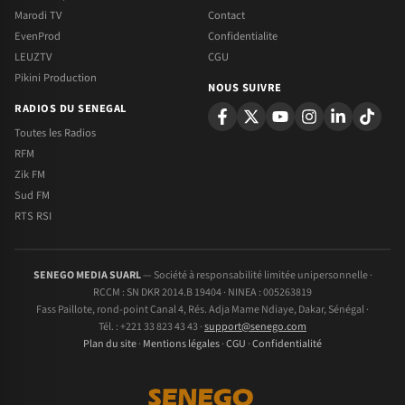
Marodi TV
Contact
EvenProd
Confidentialite
LEUZTV
CGU
Pikini Production
NOUS SUIVRE
RADIOS DU SENEGAL
Toutes les Radios
RFM
Zik FM
Sud FM
RTS RSI
SENEGO MEDIA SUARL
— Société à responsabilité limitée unipersonnelle ·
RCCM : SN DKR 2014.B 19404 · NINEA : 005263819
Fass Paillote, rond-point Canal 4, Rés. Adja Mame Ndiaye, Dakar, Sénégal ·
Tél. : +221 33 823 43 43 ·
support@senego.com
Plan du site
·
Mentions légales
·
CGU
·
Confidentialité