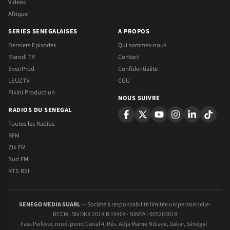
Videos
Afrique
SERIES SENEGALAISES
A PROPOS
Derniers Episodes
Qui sommes-nous
Marodi TV
Contact
EvenProd
Confidentialite
LEUZTV
CGU
Pikini Production
NOUS SUIVRE
RADIOS DU SENEGAL
Toutes les Radios
RFM
Zik FM
Sud FM
RTS RSI
SENEGO MEDIA SUARL
— Société à responsabilité limitée unipersonnelle ·
RCCM : SN DKR 2014.B 19404 · NINEA : 005263819
Fass Paillote, rond-point Canal 4, Rés. Adja Mame Ndiaye, Dakar, Sénégal ·