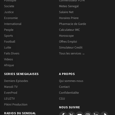
Politique
Convertisseur FCFA
Societe
Meteo Senegal
Justice
Salaire Net
Economie
Horaires Priere
International
Pharmacie de Garde
People
Calculateur IMC
Sports
Horoscope
Football
Offres Emploi
Lutte
Simulateur Credit
Faits Divers
Tous les services →
Videos
Afrique
SERIES SENEGALAISES
A PROPOS
Derniers Episodes
Qui sommes-nous
Marodi TV
Contact
EvenProd
Confidentialite
LEUZTV
CGU
Pikini Production
NOUS SUIVRE
RADIOS DU SENEGAL